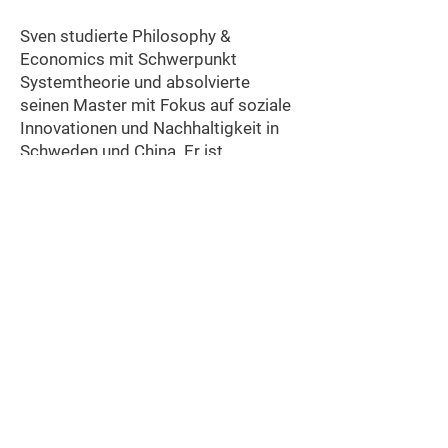
Sven studierte Philosophy &
Economics mit Schwerpunkt
Systemtheorie und absolvierte
seinen Master mit Fokus auf soziale
Innovationen und Nachhaltigkeit in
Schweden und China. Er ist
ausgebildeter Banker, Systemiker
und Gestalttherapeut. Er arbeitete
unter anderem viele Jahre für die
BMW Foundation Herbert Quandt,
wo er zunächst für die
Kommunikation und später für
Wissensmanagement und
Organisationsentwicklung
verantwortlich war.
Neben seiner Beratungstätigkeit
lehrt Sven zur Praxis des