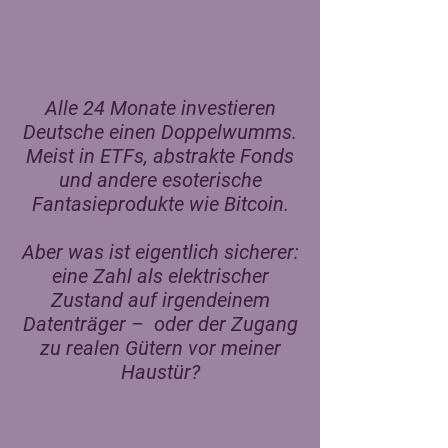
Alle 24 Monate investieren
Deutsche einen Doppelwumms.
Meist in ETFs, abstrakte Fonds
und andere esoterische
Fantasieprodukte wie Bitcoin.
Aber was ist eigentlich sicherer:
eine Zahl als elektrischer
Zustand auf irgendeinem
Datenträger –
oder der Zugang
zu realen Gütern vor meiner
Haustür?