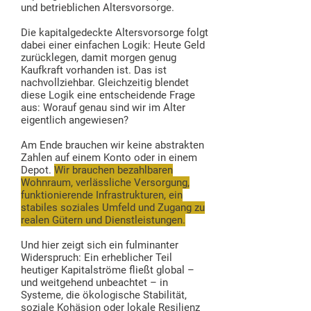
und betrieblichen Altersvorsorge.
Die kapitalgedeckte Altersvorsorge folgt
dabei einer einfachen Logik: Heute Geld
zurücklegen, damit morgen genug
Kaufkraft vorhanden ist. Das ist
nachvollziehbar. Gleichzeitig blendet
diese Logik eine entscheidende Frage
aus: Worauf genau sind wir im Alter
eigentlich angewiesen?
Am Ende brauchen wir keine abstrakten
Zahlen auf einem Konto oder in einem
Depot.
Wir brauchen bezahlbaren
Wohnraum, verlässliche Versorgung,
funktionierende Infrastrukturen, ein
stabiles soziales Umfeld und Zugang zu
realen Gütern und Dienstleistungen.
Und hier zeigt sich ein fulminanter
Widerspruch: Ein erheblicher Teil
heutiger Kapitalströme fließt global –
und weitgehend unbeachtet – in
Systeme, die ökologische Stabilität,
soziale Kohäsion oder lokale Resilienz