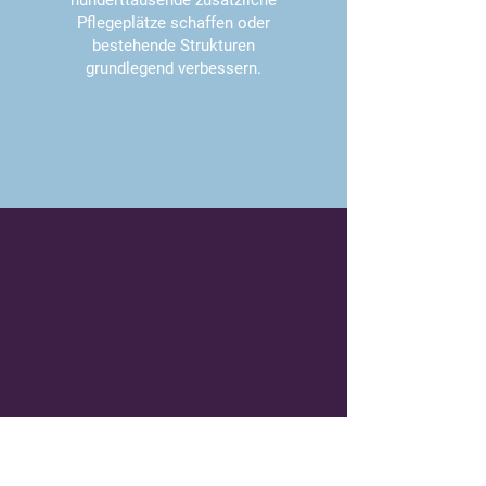
hunderttausende zusätzliche
Pflegeplätze schaffen oder
bestehende Strukturen
grundlegend verbessern.
Mobilität
Zugängliche, bezahlbare und