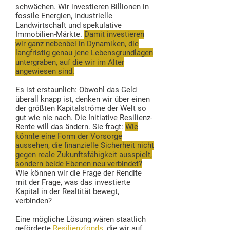
schwächen. Wir investieren Billionen in
fossile Energien, industrielle
Landwirtschaft und spekulative
Immobilien-Märkte.
Damit investieren
wir ganz nebenbei in Dynamiken, die
langfristig genau jene Lebensgrundlagen
untergraben, auf die wir im Alter
angewiesen sind.
Es ist erstaunlich: Obwohl das Geld
überall knapp ist, denken wir über einen
der größten Kapitalströme der Welt so
gut wie nie nach. Die Initiative Resilienz-
Rente will das ändern. Sie fragt:
Wie
könnte eine Form der Vorsorge
aussehen, die finanzielle Sicherheit nicht
gegen reale Zukunftsfähigkeit ausspielt,
sondern beide Ebenen neu verbindet?
Wie können wir die Frage der Rendite
mit der Frage, was das investierte
Kapital in der Realtität bewegt,
verbinden?
Eine mögliche Lösung wären staatlich
geförderte
Resilienzfonds
, die wir auf