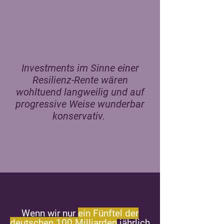
Investments im Sinne einer
Resilienz-Rente wären
wohltuend langweilig und auf
progressive Weise wunderbar
konservativ.
Wenn wir nur
ein Fünftel der
deutschen 100 Milliarden
jährlich