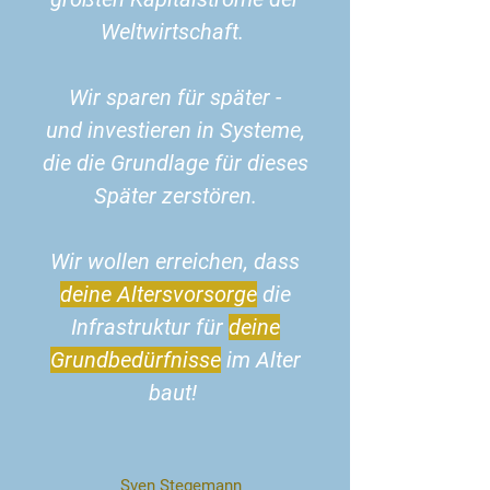
Weltwirtschaft.
Wir sparen für später -
und investieren in Systeme,
die die Grundlage für dieses
Später zerstören.
Wir wollen erreichen, dass
deine Altersvorsorge
die
Infrastruktur für
deine
Grundbedürfnisse
im Alter
baut!
Sven Stegemann